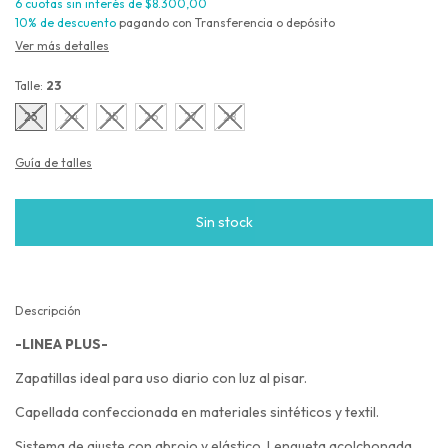
6
cuotas sin interés de
$8.300,00
10% de descuento
pagando con Transferencia o depósito
Ver más detalles
Talle:
23
23
24
25
26
27
28
Guía de talles
Descripción
-LINEA PLUS-
Zapatillas ideal para uso diario con luz al pisar.
Capellada confeccionada en materiales sintéticos y textil.
Sistema de ajuste con abrojo y elástico. Lengueta acolchonada