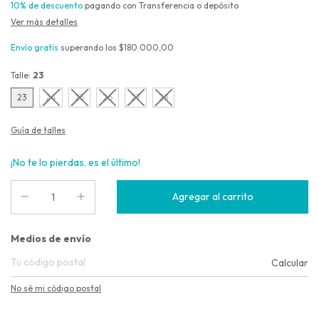
10% de descuento
pagando con Transferencia o depósito
Ver más detalles
Envío gratis
superando los
$180.000,00
Talle:
23
23
24
25
26
27
28
Guía de talles
¡No te lo pierdas, es el último!
Entregas para el CP:
Medios de envío
Calcular
No sé mi código postal