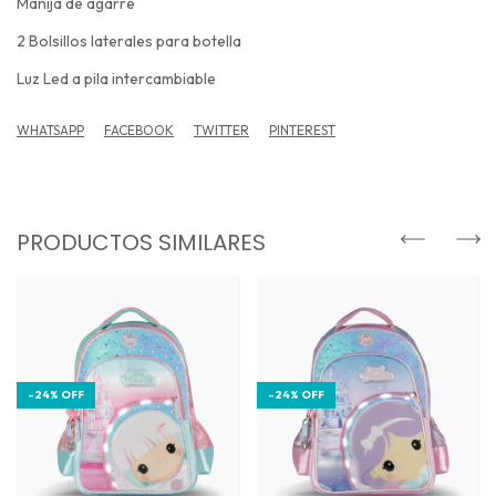
Manija de agarre
2 Bolsillos laterales para botella
Luz Led a pila intercambiable
WHATSAPP
FACEBOOK
TWITTER
PINTEREST
PRODUCTOS SIMILARES
-
24
%
OFF
-
24
%
OFF