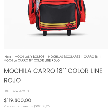
Inicio
|
MOCHILAS Y BOLSOS
|
MOCHILAS ESCOLARES
|
CARRO 18¨
|
MOCHILA CARRO 18´´ COLOR LINE ROJO
MOCHILA CARRO 18´´ COLOR LINE
ROJO
SKU:
F26431ROJO
$119.800,00
Precio sin impuestos
$99.008,26