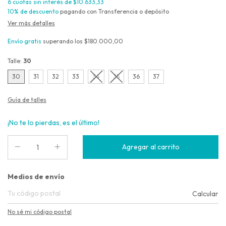
6
cuotas sin interés de
$10.633,33
10% de descuento
pagando con Transferencia o depósito
Ver más detalles
Envío gratis
superando los
$180.000,00
Talle:
30
30
31
32
33
34
35
36
37
Guía de talles
¡No te lo pierdas, es el último!
Entregas para el CP:
Medios de envío
Calcular
No sé mi código postal