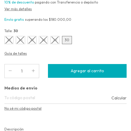
10% de descuento
pagando con Transferencia o depósito
Ver más detalles
Envío gratis
superando los
$180.000,00
Talle:
30
25
26
27
28
29
30
Guía de talles
Entregas para el CP:
Medios de envío
Calcular
No sé mi código postal
Descripción