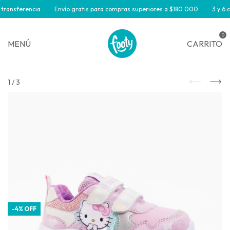
transferencia
Envío gratis para compras superiores a $180.000
3 y 6 cu
0
MENÚ
CARRITO
1
/
3
-
4
%
OFF