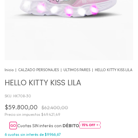
Inicio
|
CALZADO PERSONAJES
|
ULTIMOS PARES
|
HELLO KITTY KISS LILA
HELLO KITTY KISS LILA
SKU:
HK708-30
$59.800,00
$62.400,00
Precio sin impuestos
$49.421,49
Cuotas SIN interés con
DÉBITO
6
cuotas sin interés de
$9.966,67