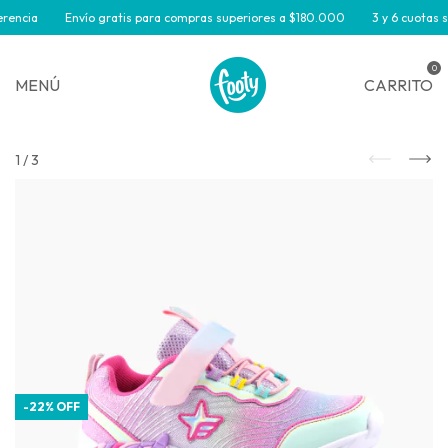
rencia
Envío gratis para compras superiores a $180.000
3 y 6 cuotas si
0
MENÚ
CARRITO
1
/
3
-
22
%
OFF