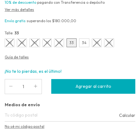
10% de descuento
pagando con Transferencia o depósito
Ver más detalles
Envío gratis
superando los
$180.000,00
Talle:
33
28
29
30
31
32
33
34
35
36
Guía de talles
¡No te lo pierdas, es el último!
Entregas para el CP:
Medios de envío
Calcular
No sé mi código postal