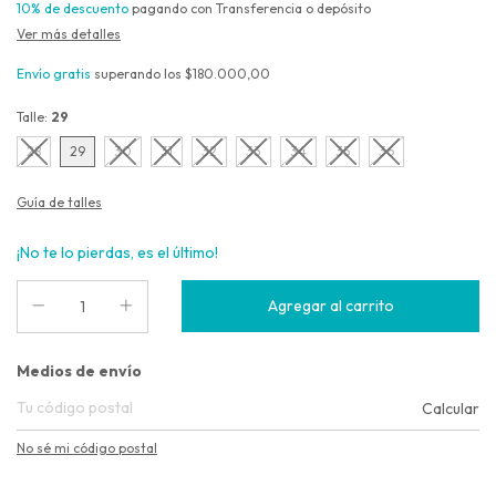
10% de descuento
pagando con Transferencia o depósito
Ver más detalles
Envío gratis
superando los
$180.000,00
Talle:
29
28
29
30
31
32
33
34
35
36
Guía de talles
¡No te lo pierdas, es el último!
Entregas para el CP:
Medios de envío
Calcular
No sé mi código postal