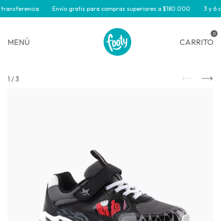
transferencia
Envío gratis para compras superiores a $180.000
3 y 6 cu
0
MENÚ
CARRITO
1
/
3