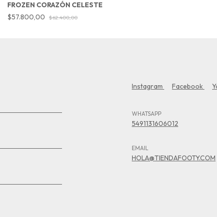
FROZEN CORAZÓN CELESTE
$57.800,00
$62.400,00
Instagram
Facebook
Y
WHATSAPP
5491131606012
EMAIL
HOLA@TIENDAFOOTY.COM