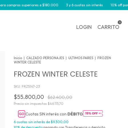
ompras superiores a $180.000
3 y 6 cuotas sin interés
10% off por trans
0
LOGIN
CARRITO
Inicio
|
CALZADO PERSONAJES
|
ULTIMOS PARES
|
FROZEN
WINTER CELESTE
FROZEN WINTER CELESTE
SKU:
FRZ5147-23
$55.800,00
$62.400,00
Precio sin impuestos
$46.115,70
Cuotas SIN interés con
DÉBITO
6
cuotas sin interés de
$9.300,00
10% de descuento
pagando con Transferencia o depósito