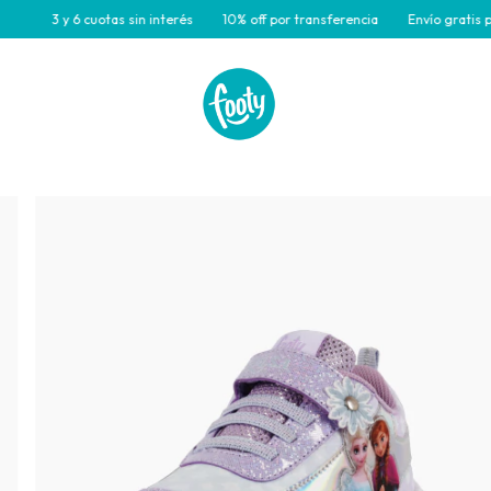
3 y 6 cuotas sin interés
10% off por transferencia
Envío gratis para c