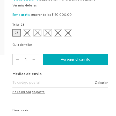
Ver más detalles
Envío gratis
superando los
$180.000,00
Talle:
23
23
24
25
26
27
28
Guía de talles
Entregas para el CP:
Medios de envío
Calcular
No sé mi código postal
Descripción