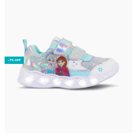
-
7
%
OFF