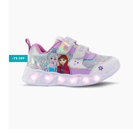
-
7
%
OFF