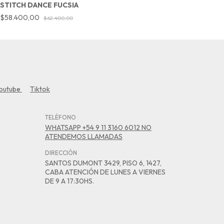
STITCH DANCE FUCSIA
P
$58.400,00
$
$62.400,00
outube
Tiktok
TELÉFONO
WHATSAPP +54 9 11 3160 6012 NO
ATENDEMOS LLAMADAS
DIRECCIÓN
SANTOS DUMONT 3429, PISO 6, 1427,
CABA ATENCIÓN DE LUNES A VIERNES
DE 9 A 17:30HS.