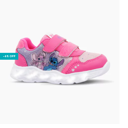
-
6
%
OFF