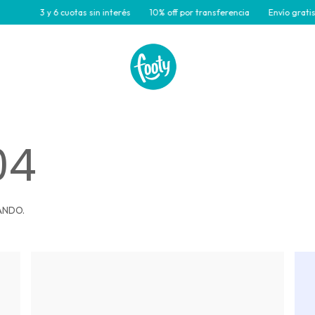
3 y 6 cuotas sin interés
10% off por transferencia
Envío gratis pa
04
ANDO.