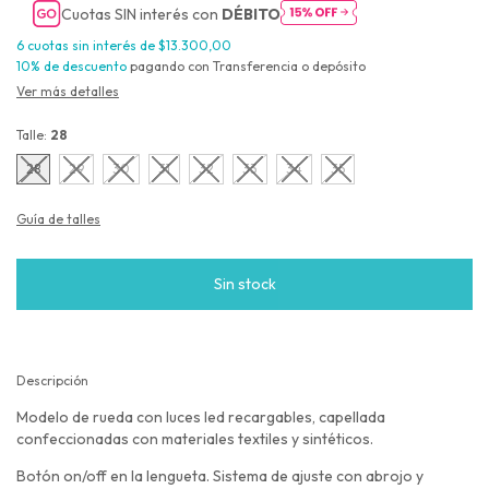
Cuotas SIN interés con
DÉBITO
6
cuotas sin interés de
$13.300,00
10% de descuento
pagando con Transferencia o depósito
Ver más detalles
Talle:
28
28
29
30
31
32
33
34
35
Guía de talles
Descripción
Modelo de rueda con luces led recargables, capellada
confeccionadas con materiales textiles y sintéticos.
Botón on/off en la lengueta. Sistema de ajuste con abrojo y