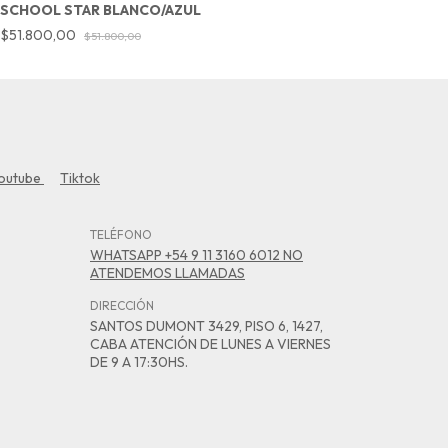
SCHOOL STAR BLANCO/AZUL
S
$51.800,00
$
$51.800,00
outube
Tiktok
TELÉFONO
WHATSAPP +54 9 11 3160 6012 NO
ATENDEMOS LLAMADAS
DIRECCIÓN
SANTOS DUMONT 3429, PISO 6, 1427,
CABA ATENCIÓN DE LUNES A VIERNES
DE 9 A 17:30HS.