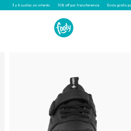
3 y 6 cuotas sin interés
10% off por transferencia
Envío gratis para co