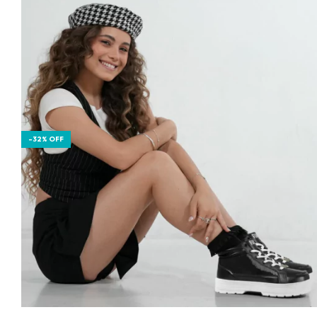
-
32
%
OFF