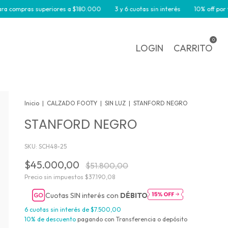
mpras superiores a $180.000
3 y 6 cuotas sin interés
10% off por transf
0
LOGIN
CARRITO
Inicio
|
CALZADO FOOTY
|
SIN LUZ
|
STANFORD NEGRO
STANFORD NEGRO
SKU:
SCH48-25
$45.000,00
$51.800,00
Precio sin impuestos
$37.190,08
Cuotas SIN interés con
DÉBITO
6
cuotas sin interés de
$7.500,00
10% de descuento
pagando con Transferencia o depósito