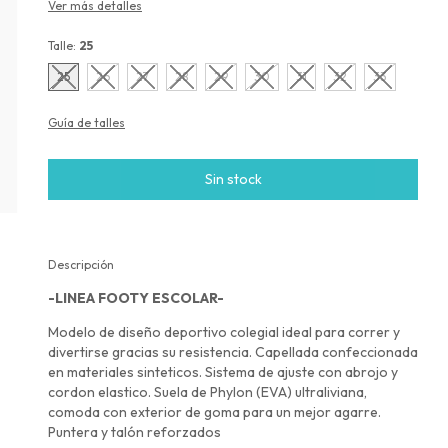
Ver más detalles
Talle:
25
25
26
27
28
29
30
31
32
33
Guía de talles
Descripción
-LINEA FOOTY ESCOLAR-
Modelo de diseño deportivo colegial ideal para correr y
divertirse gracias su resistencia. Capellada confeccionada
en materiales sinteticos. Sistema de ajuste con abrojo y
cordon elastico. Suela de Phylon (EVA) ultraliviana,
comoda con exterior de goma para un mejor agarre.
Puntera y talón reforzados