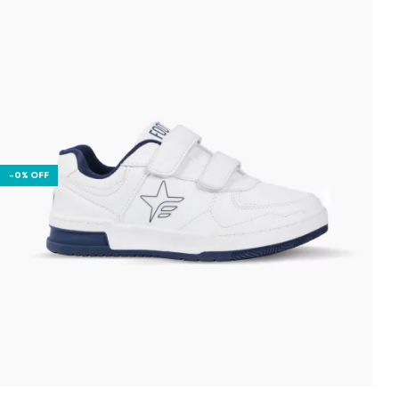
-
0
%
OFF