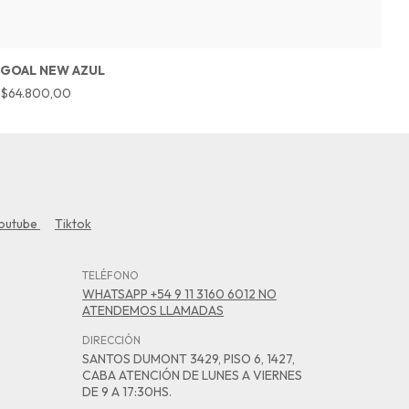
GOAL NEW AZUL
N
$64.800,00
$
outube
Tiktok
TELÉFONO
WHATSAPP +54 9 11 3160 6012 NO
ATENDEMOS LLAMADAS
DIRECCIÓN
SANTOS DUMONT 3429, PISO 6, 1427,
CABA ATENCIÓN DE LUNES A VIERNES
DE 9 A 17:30HS.