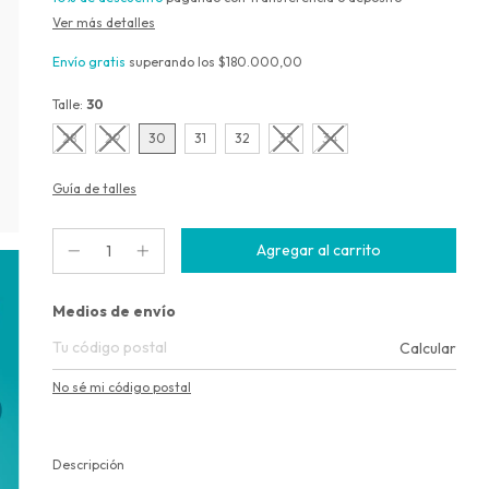
Ver más detalles
Envío gratis
superando los
$180.000,00
Talle:
30
28
29
30
31
32
33
34
Guía de talles
Entregas para el CP:
Medios de envío
Calcular
No sé mi código postal
Descripción