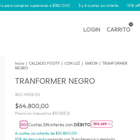
 compras superiores a $180.000
3 y 6 cuotas sin interés
10% off por tra
0
LOGIN
CARRITO
Inicio
|
CALZADO FOOTY
|
CON LUZ
|
VARON
|
TRANFORMER
NEGRO
TRANFORMER NEGRO
SKU:
HI926-30
$64.800,00
Precio sin impuestos
$53.553,72
Cuotas SIN interés con
DÉBITO
6
cuotas sin interés de
$10.800,00
10% de descuento
pagando con Transferencia o depósito