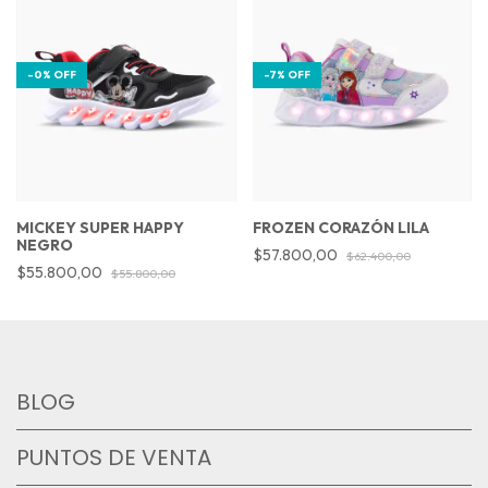
-
0
%
OFF
-
7
%
OFF
MICKEY SUPER HAPPY
FROZEN CORAZÓN LILA
NEGRO
$57.800,00
$62.400,00
$55.800,00
$55.800,00
BLOG
PUNTOS DE VENTA