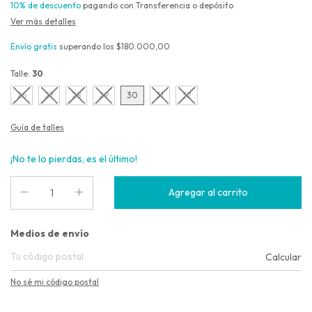
10% de descuento
pagando con Transferencia o depósito
Ver más detalles
Envío gratis
superando los
$180.000,00
Talle:
30
26
27
28
29
30
31
32
Guía de talles
¡No te lo pierdas, es el último!
Entregas para el CP:
Medios de envío
Calcular
No sé mi código postal