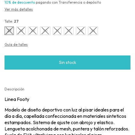
10% de descuento
pagando con Transferencia o depósito
Ver más detalles
Talle:
27
27
28
29
30
31
32
33
34
Guía de talles
Descripción
Linea Footy
Modelo de diseño deportivo con luz al pisar ideales para el
día a día, capellada confeccionada en materiales sinteticos
estampados. Sistema de ajuste con abrojo y elastico.
Lengueta acolchonada de mesh, puntera y talón reforzados.
Suela de EVA ultraliviana con luz bicolor al pisar.