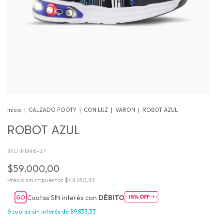
Inicio
|
CALZADO FOOTY
|
CON LUZ
|
VARON
|
ROBOT AZUL
ROBOT AZUL
SKU:
HI846-27
$59.000,00
Precio sin impuestos
$48.760,33
Cuotas SIN interés con
DÉBITO
6
cuotas sin interés de
$9.833,33