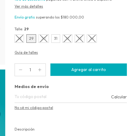
Ver más detalles
Envío gratis
superando los
$180.000,00
Talle:
29
28
29
30
31
32
33
34
Guía de talles
Entregas para el CP:
Medios de envío
Calcular
No sé mi código postal
Descripción