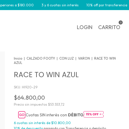
es a $180.000
3 y 6 cuotas sin interés
10% off por transferencia
Env
0
LOGIN
CARRITO
Inicio
|
CALZADO FOOTY
|
CON LUZ
|
VARON
|
RACE TO WIN
AZUL
RACE TO WIN AZUL
SKU:
HI920-29
$64.800,00
Precio sin impuestos
$53.553,72
Cuotas SIN interés con
DÉBITO
6
cuotas sin interés de
$10.800,00
10% de descuento
pagando con Transferencia o depósito