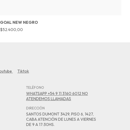
GOAL NEW NEGRO
T
$52.400,00
$
outube
Tiktok
TELÉFONO
WHATSAPP +54 9 11 3160 6012 NO
ATENDEMOS LLAMADAS
DIRECCIÓN
SANTOS DUMONT 3429, PISO 6, 1427,
CABA ATENCIÓN DE LUNES A VIERNES
DE 9 A 17:30HS.