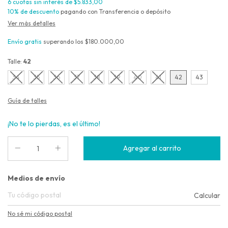
6
cuotas sin interés de
$5.833,00
10% de descuento
pagando con Transferencia o depósito
Ver más detalles
Envío gratis
superando los
$180.000,00
Talle:
42
34
35
36
37
38
39
40
41
42
43
Guía de talles
¡No te lo pierdas, es el último!
Entregas para el CP:
Medios de envío
Calcular
No sé mi código postal