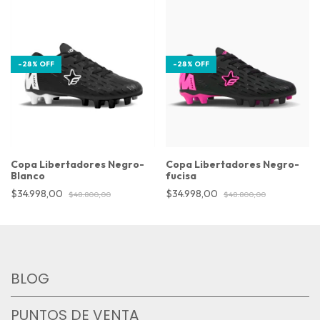
-
28
%
OFF
-
28
%
OFF
Copa Libertadores Negro-
Copa Libertadores Negro-
Blanco
fucisa
$34.998,00
$34.998,00
$48.800,00
$48.800,00
BLOG
PUNTOS DE VENTA