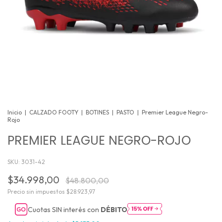
Inicio
|
CALZADO FOOTY
|
BOTINES
|
PASTO
|
Premier League Negro-
Rojo
PREMIER LEAGUE NEGRO-ROJO
SKU:
3031-42
$34.998,00
$48.800,00
Precio sin impuestos
$28.923,97
Cuotas SIN interés con
DÉBITO