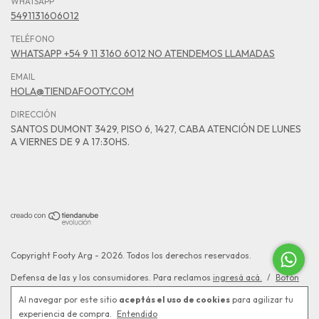
WHATSAPP
5491131606012
TELÉFONO
WHATSAPP +54 9 11 3160 6012 NO ATENDEMOS LLAMADAS
EMAIL
HOLA@TIENDAFOOTY.COM
DIRECCIÓN
SANTOS DUMONT 3429, PISO 6, 1427, CABA ATENCIÓN DE LUNES
A VIERNES DE 9 A 17:30HS.
Copyright Footy Arg - 2026. Todos los derechos reservados.
Defensa de las y los consumidores. Para reclamos
ingresá acá.
/
Botón
de arrepentimiento
Al navegar por este sitio
aceptás el uso de cookies
para agilizar tu
experiencia de compra.
Entendido