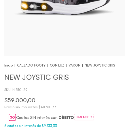
Inicio
|
CALZADO FOOTY
|
CON LUZ
|
VARON
|
NEW JOYSTIC GRIS
NEW JOYSTIC GRIS
SKU:
HI850-29
$59.000,00
Precio sin impuestos
$48.760,33
Cuotas SIN interés con
DÉBITO
6
cuotas sin interés de
$9.833,33