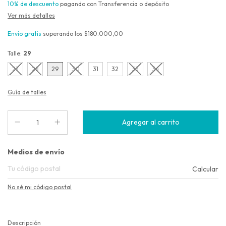
10% de descuento
pagando con Transferencia o depósito
Ver más detalles
Envío gratis
superando los
$180.000,00
Talle:
29
27
28
29
30
31
32
33
34
Guía de talles
Entregas para el CP:
Medios de envío
Calcular
No sé mi código postal
Descripción