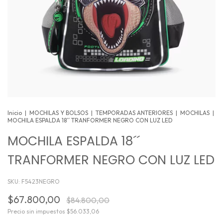
Inicio
|
MOCHILAS Y BOLSOS
|
TEMPORADAS ANTERIORES
|
MOCHILAS
|
MOCHILA ESPALDA 18´´ TRANFORMER NEGRO CON LUZ LED
MOCHILA ESPALDA 18´´
TRANFORMER NEGRO CON LUZ LED
SKU:
F5423NEGRO
$67.800,00
$84.800,00
Precio sin impuestos
$56.033,06