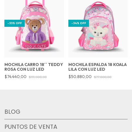
-
33
%
OFF
-
34
%
OFF
MOCHILA CARRO 18´´ TEDDY
MOCHILA ESPALDA 18 KOALA
ROSA CON LUZ LED
LILA CON LUZ LED
$74.440,00
$50.880,00
$111.000,00
$77.000,00
BLOG
PUNTOS DE VENTA