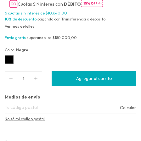
Cuotas SIN interés con
DÉBITO
6
cuotas sin interés de
$10.640,00
10% de descuento
pagando con Transferencia o depósito
Ver más detalles
Envío gratis
superando los
$180.000,00
Color:
Negro
Entregas para el CP:
Medios de envío
Calcular
No sé mi código postal