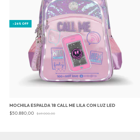
-
26
%
OFF
MOCHILA ESPALDA 18 CALL ME LILA CON LUZ LED
$50.880,00
$69.000,00