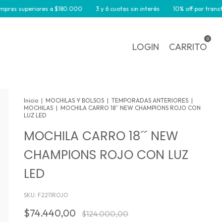
 superiores a $180.000
3 y 6 cuotas sin interés
10% off por transferenci
0
LOGIN
CARRITO
Inicio
|
MOCHILAS Y BOLSOS
|
TEMPORADAS ANTERIORES
|
MOCHILAS
|
MOCHILA CARRO 18´´ NEW CHAMPIONS ROJO CON
LUZ LED
MOCHILA CARRO 18´´ NEW
CHAMPIONS ROJO CON LUZ
LED
SKU:
F2211ROJO
$74.440,00
$124.000,00