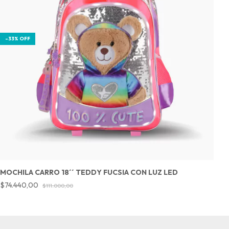
-
33
%
OFF
MOCHILA CARRO 18´´ TEDDY FUCSIA CON LUZ LED
M
$74.440,00
$
$111.000,00