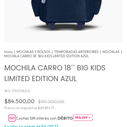
Inicio
|
MOCHILAS Y BOLSOS
|
TEMPORADAS ANTERIORES
|
MOCHILAS
|
MOCHILA CARRO 18´´ BIG KIDS LIMITED EDITION AZUL
MOCHILA CARRO 18´´ BIG KIDS
LIMITED EDITION AZUL
SKU:
F5001AZUL
$84.500,00
$110.000,00
Precio sin impuestos
$69.834,71
Cuotas SIN interés con
DÉBITO
6
cuotas sin interés de
$14.083,33