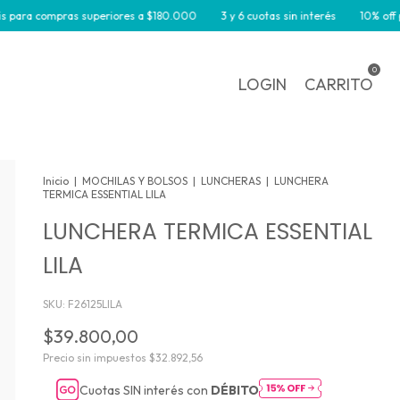
a compras superiores a $180.000
3 y 6 cuotas sin interés
10% off por tr
0
LOGIN
CARRITO
Inicio
|
MOCHILAS Y BOLSOS
|
LUNCHERAS
|
LUNCHERA
TERMICA ESSENTIAL LILA
LUNCHERA TERMICA ESSENTIAL
LILA
SKU:
F26125LILA
$39.800,00
Precio sin impuestos
$32.892,56
Cuotas SIN interés con
DÉBITO