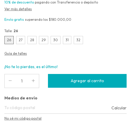
10% de descuento
pagando con Transferencia o depósito
Ver más detalles
Envío gratis
superando los
$180.000,00
Talle:
26
26
27
28
29
30
31
32
Guía de talles
¡No te lo pierdas, es el último!
Entregas para el CP:
Medios de envío
Calcular
No sé mi código postal