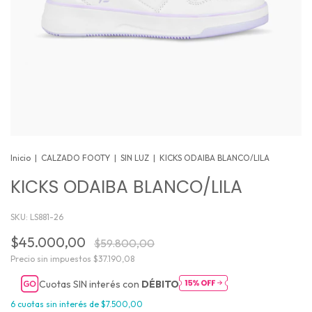
Inicio
|
CALZADO FOOTY
|
SIN LUZ
|
KICKS ODAIBA BLANCO/LILA
KICKS ODAIBA BLANCO/LILA
SKU:
LS881-26
$45.000,00
$59.800,00
Precio sin impuestos
$37.190,08
Cuotas SIN interés con
DÉBITO
6
cuotas sin interés de
$7.500,00