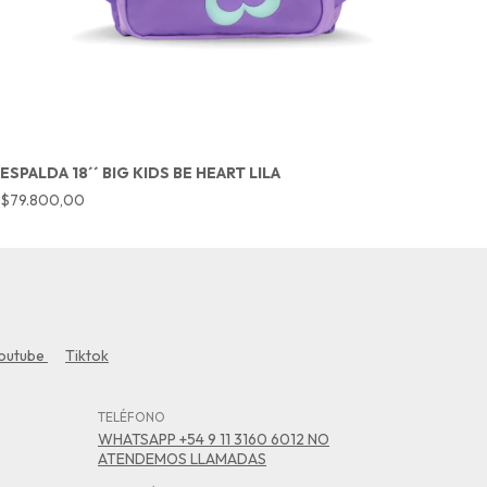
ESPALDA 18´´ BIG KIDS BE HEART LILA
E
$79.800,00
$
outube
Tiktok
TELÉFONO
WHATSAPP +54 9 11 3160 6012 NO
ATENDEMOS LLAMADAS