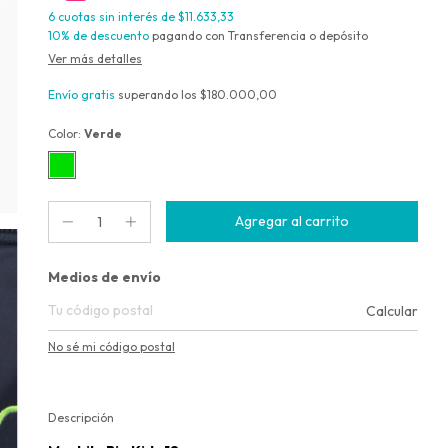
6
cuotas sin interés de
$11.633,33
10% de descuento
pagando con Transferencia o depósito
Ver más detalles
Envío gratis
superando los
$180.000,00
Color:
Verde
Entregas para el CP:
Medios de envío
Calcular
No sé mi código postal
Descripción