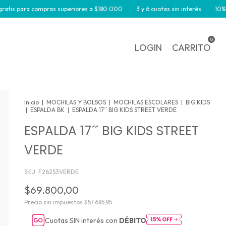
ras superiores a $180.000
3 y 6 cuotas sin interés
10% off por transfer
0
LOGIN
CARRITO
Inicio
|
MOCHILAS Y BOLSOS
|
MOCHILAS ESCOLARES
|
BIG KIDS
|
ESPALDA BK
|
ESPALDA 17´´ BIG KIDS STREET VERDE
ESPALDA 17´´ BIG KIDS STREET
VERDE
SKU:
F26253VERDE
$69.800,00
Precio sin impuestos
$57.685,95
Cuotas SIN interés con
DÉBITO