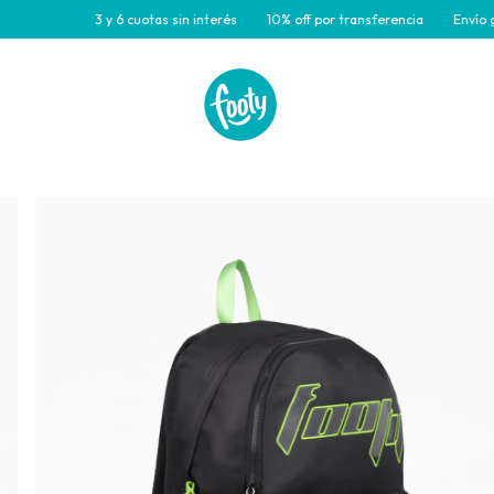
y 6 cuotas sin interés
10% off por transferencia
Envío gratis para comp