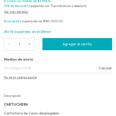
6
cuotas sin interés de
$3.966,67
10% de descuento
pagando con Transferencia o depósito
Ver más detalles
Envío gratis
superando los
$180.000,00
¡No te lo pierdas, es el último!
Entregas para el CP:
Medios de envío
Calcular
No sé mi código postal
Descripción
CARTUCHERA
Cartuchera de 2 piso desplegable