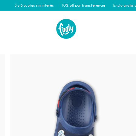
3 y 6 cuotas sin interés
10% off por transferencia
Envío gratis para c