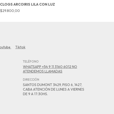
CLOGS ARCOIRIS LILA CON LUZ
C
$29.800,00
$
outube
Tiktok
TELÉFONO
WHATSAPP +54 9 11 3160 6012 NO
ATENDEMOS LLAMADAS
DIRECCIÓN
SANTOS DUMONT 3429, PISO 6, 1427,
CABA ATENCIÓN DE LUNES A VIERNES
DE 9 A 17:30HS.