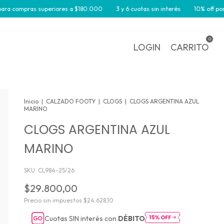
ompras superiores a $180.000
3 y 6 cuotas sin interés
10% off por trans
0
LOGIN
CARRITO
Inicio
|
CALZADO FOOTY
|
CLOGS
|
CLOGS ARGENTINA AZUL
MARINO
CLOGS ARGENTINA AZUL
MARINO
SKU:
CL984-25/26
$29.800,00
Precio sin impuestos
$24.628,10
Cuotas SIN interés con
DÉBITO