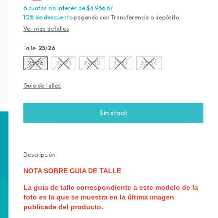
6
cuotas sin interés de
$4.966,67
10% de descuento
pagando con Transferencia o depósito
Ver más detalles
Talle:
25/26
25/26
27/28
29/30
31/32
33/34
Guía de talles
Descripción
NOTA SOBRE GUIA DE TALLE
La guia de talle correspondiente a este modelo de la
foto es la que se muestra en la última imagen
publicada del producto.