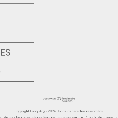
ES
D
Copyright Footy Arg - 2026. Todos los derechos reservados.
sa de las y los consumidores. Para reclamos
ingresá acá.
/
Botón de arrepenti