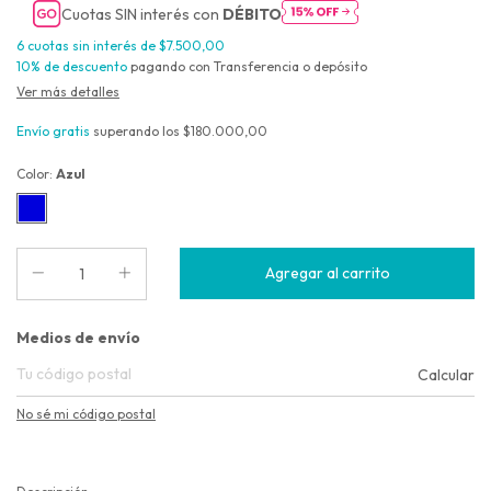
Cuotas SIN interés con
DÉBITO
6
cuotas sin interés de
$7.500,00
10% de descuento
pagando con Transferencia o depósito
Ver más detalles
Envío gratis
superando los
$180.000,00
Color:
Azul
Entregas para el CP:
Medios de envío
Calcular
No sé mi código postal