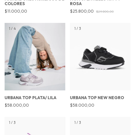
COLORES
ROSA
$11.000,00
$25.800,00
$29.800,00
1
/
4
1
/
3
URBANA TOP PLATA/ LILA
URBANA TOP NEW NEGRO
$58.000,00
$58.000,00
1
/
3
1
/
3