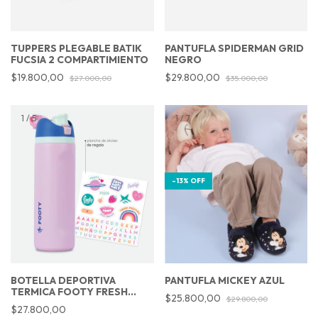
TUPPERS PLEGABLE BATIK
PANTUFLA SPIDERMAN GRID
FUCSIA 2 COMPARTIMIENTO
NEGRO
$19.800,00
$29.800,00
$27.000,00
$35.000,00
1
/
5
1
/
7
-
13
%
OFF
BOTELLA DEPORTIVA
PANTUFLA MICKEY AZUL
TERMICA FOOTY FRESH
$25.800,00
$29.800,00
ROSA 700ML
$27.800,00