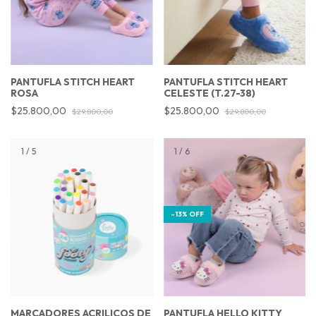
PANTUFLA STITCH HEART
PANTUFLA STITCH HEART
ROSA
CELESTE (T.27-38)
$25.800,00
$25.800,00
$29.800,00
$29.800,00
1
/
5
1
/
6
-
13
%
OFF
MARCADORES ACRILICOS DE
PANTUFLA HELLO KITTY