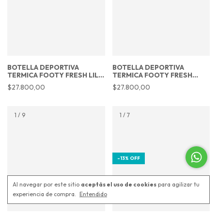
BOTELLA DEPORTIVA
BOTELLA DEPORTIVA
TERMICA FOOTY FRESH LILA
TERMICA FOOTY FRESH
700ML
AZUL 700ML
$27.800,00
$27.800,00
1
/
9
1
/
7
-
13
%
OFF
Al navegar por este sitio
aceptás el uso de cookies
para agilizar tu
experiencia de compra.
Entendido