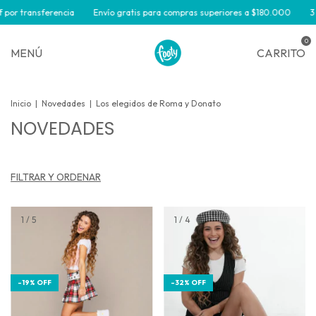
ransferencia
Envío gratis para compras superiores a $180.000
3 y 6 cuo
0
MENÚ
CARRITO
Inicio
|
Novedades
|
Los elegidos de Roma y Donato
NOVEDADES
FILTRAR Y ORDENAR
1
/
5
1
/
4
-
32
%
OFF
-
19
%
OFF