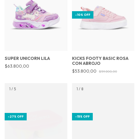
-
10
%
OFF
SUPER UNICORN LILA
KICKS FOOTY BASIC ROSA
CON ABROJO
$63.800,00
$53.800,00
$59.800,00
1
/
5
1
/
8
-
27
%
OFF
-
15
%
OFF