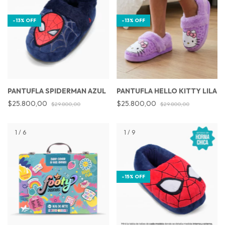
-
13
%
OFF
-
13
%
OFF
PANTUFLA SPIDERMAN AZUL
PANTUFLA HELLO KITTY LILA
$25.800,00
$25.800,00
$29.800,00
$29.800,00
1
/
6
1
/
9
-
15
%
OFF