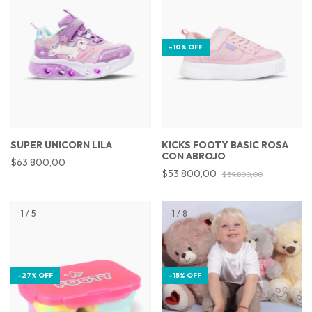
-
10
%
OFF
SUPER UNICORN LILA
KICKS FOOTY BASIC ROSA
CON ABROJO
$63.800,00
$53.800,00
$59.800,00
1
/
5
1
/
8
-
27
%
OFF
-
15
%
OFF