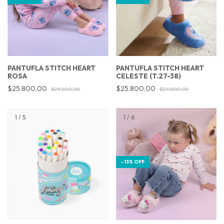
PANTUFLA STITCH HEART
PANTUFLA STITCH HEART
ROSA
CELESTE (T.27-38)
$25.800,00
$25.800,00
$29.800,00
$29.800,00
1
/
5
1
/
6
-
13
%
OFF