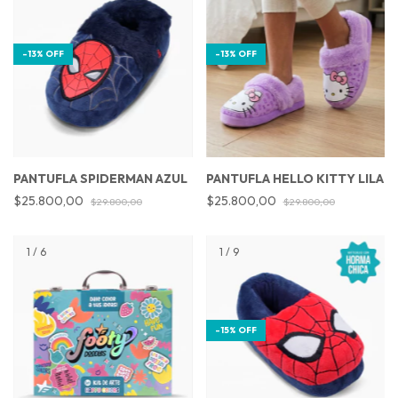
-
13
%
OFF
-
13
%
OFF
PANTUFLA SPIDERMAN AZUL
PANTUFLA HELLO KITTY LILA
$25.800,00
$25.800,00
$29.800,00
$29.800,00
1
/
6
1
/
9
-
15
%
OFF