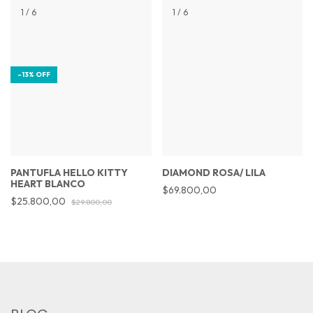
1
/
6
1
/
6
-
13
%
OFF
PANTUFLA HELLO KITTY
DIAMOND ROSA/ LILA
HEART BLANCO
$69.800,00
$25.800,00
$29.800,00