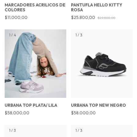
MARCADORES ACRILICOS DE
PANTUFLA HELLO KITTY
COLORES
ROSA
$11.000,00
$25.800,00
$29.800,00
1
/
4
1
/
3
URBANA TOP PLATA/ LILA
URBANA TOP NEW NEGRO
$58.000,00
$58.000,00
1
/
3
1
/
3