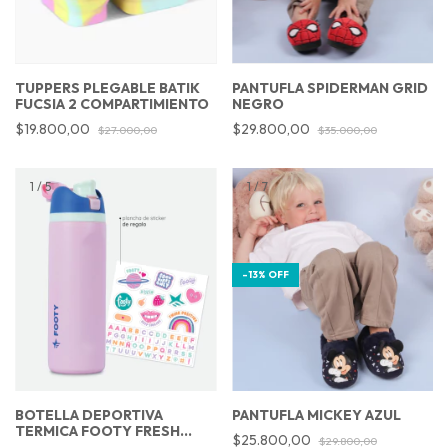
TUPPERS PLEGABLE BATIK
PANTUFLA SPIDERMAN GRID
FUCSIA 2 COMPARTIMIENTO
NEGRO
$19.800,00
$29.800,00
$27.000,00
$35.000,00
1
/
5
1
/
7
-
13
%
OFF
BOTELLA DEPORTIVA
PANTUFLA MICKEY AZUL
TERMICA FOOTY FRESH
$25.800,00
$29.800,00
ROSA 700ML